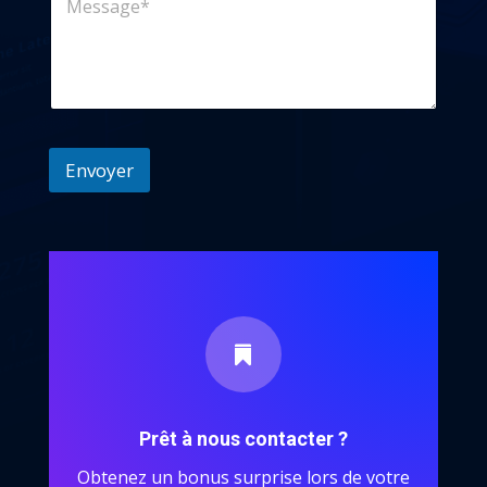
e
l
s
*
s
a
g
e
*
Envoyer

Prêt à nous contacter ?
Obtenez un bonus surprise lors de votre