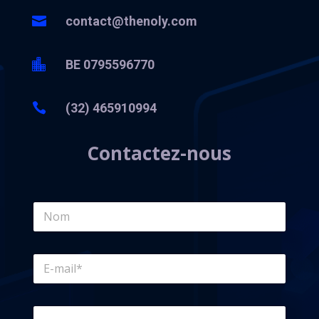

contact@thenoly.com

BE 0795596770

(32) 465910994
Contactez-nous
N
a
m
e
E
*
-
m
a
M
i