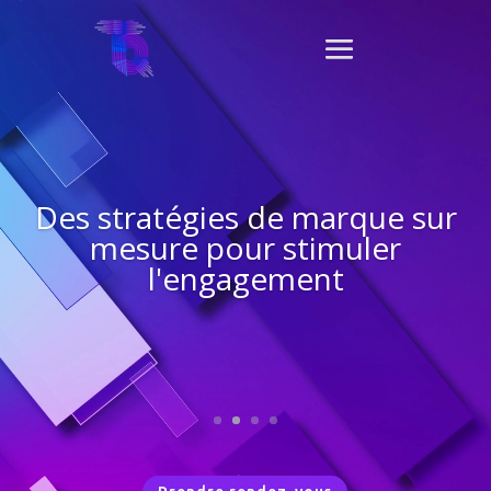
Lecteur
vidéo
Des stratégies de marque sur
mesure pour stimuler
l'engagement