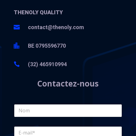
THENOLY QUALITY

contact@thenoly.com

BE 0795596770

(32) 465910994
Contactez-nous
N
a
m
e
E
*
-